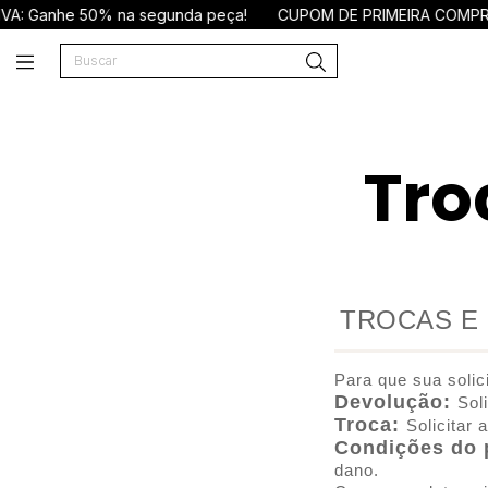
 Ganhe 50% na segunda peça!
CUPOM DE PRIMEIRA COMPRA
Tro
TROCAS E
Para que sua solic
Devolução:
Sol
Troca:
Solicitar 
Condições do 
dano.