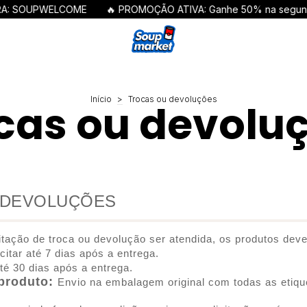
: SOUPWELCOME
🔥 PROMOÇÃO ATIVA: Ganhe 50% na segunda
Início
>
Trocas ou devoluções
cas ou devolu
 DEVOLUÇÕES
itação de troca ou devolução ser atendida, os produtos dev
icitar até 7 dias após a entrega.
até 30 dias após a entrega.
produto:
Envio na embalagem original com todas as etique