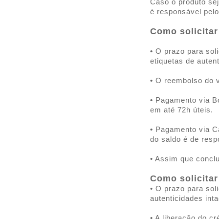
Caso o produto sej
é responsável pelo
Como solicita
•
O prazo para sol
etiquetas de auten
•
O reembolso do va
•
Pagamento via Bo
em até 72h úteis.
•
Pagamento via Car
do saldo é de resp
• Assim que conclu
Como solicita
• O prazo para soli
autenticidades int
• A liberação do c