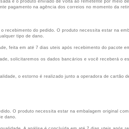
cusada e o produto enviado de volta ao remetente por meio 
iante pagamento na agência dos correios no momento da reti
 o recebimento do pedido. O produto necessita estar na em
ualquer tipo de dano.
ade, feita em até 7 dias uteis após recebimento do pacote e
idade, solicitaremos os dados bancários e você receberá o 
lidade, o estorno é realizado junto a operadora de cartão d
dido. O produto necessita estar na embalagem original com
 de dano.
de qualidade. A análise é concluída em até 7 dias uteis após