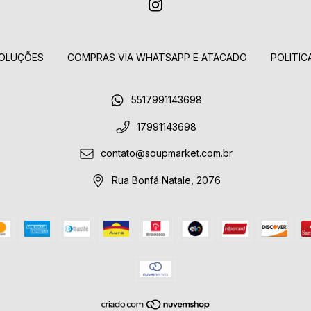
OLUÇÕES
COMPRAS VIA WHATSAPP E ATACADO
POLITIC
5517991143698
17991143698
contato@soupmarket.com.br
Rua Bonfá Natale, 2076