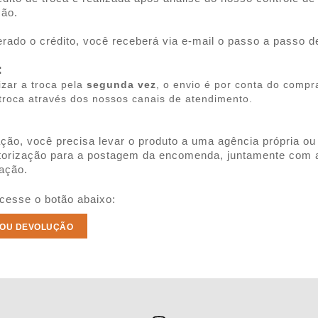
ição.
berado o crédito, você receberá via e-mail o passo a passo 
:
izar a troca pela
segunda vez
, o envio é por conta do comp
 troca através dos nossos canais de atendimento.
ação, você precisa levar o produto a uma agência própria 
torização para a postagem da encomenda, juntamente com a 
zação.
 acesse o botão abaixo:
 OU DEVOLUÇÃO