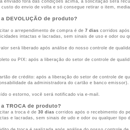
a enviado fora das condições acima, a solicitação será re
 custo do envio de volta e só consegue retirar o item, med
r a DEVOLUÇÃO de produto?
icitar o arrependimento de compra é de
7 dias
corridos após
ticidades intactas e lacradas, sem sinais de uso e odor ou q
lor será liberado após análise do nosso controle de qualid
leto ou PIX:
após a liberação do setor de controle de qual
tão de crédito: após a liberação do setor de controle de qua
onsabilidade da administradora do cartão e banco emissor).
ído o estorno, você será notificado via e-mail.
r a TROCA de produto?
citar a troca é de
30 dias
corridos após o recebimento do pe
actas e lacradas, sem sinais de udo e odor ou qualquer tipo
rédito de troca é realizada após análise do nosso controle 