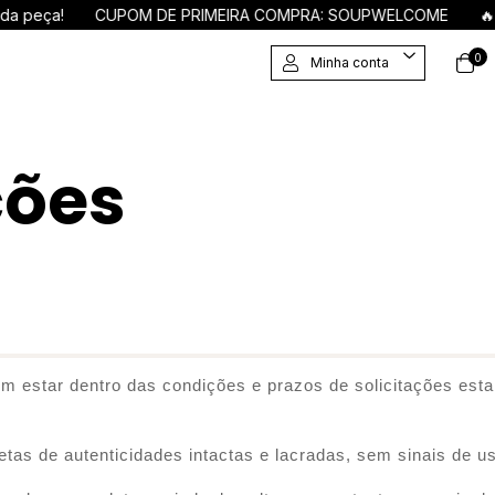
 peça!
CUPOM DE PRIMEIRA COMPRA: SOUPWELCOME
🔥 P
0
Minha conta
ções
em estar dentro das condições e prazos de solicitações esta
tas de autenticidades intactas e lacradas, sem sinais de us