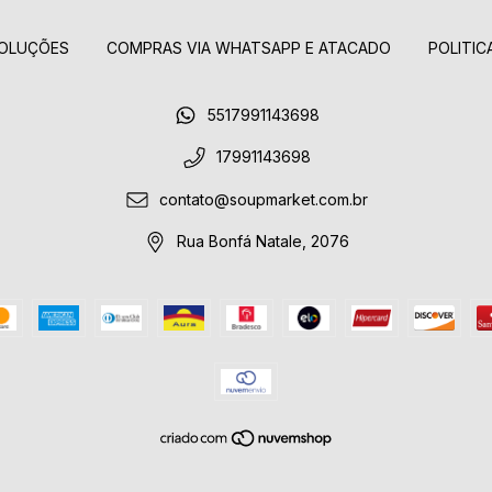
OLUÇÕES
COMPRAS VIA WHATSAPP E ATACADO
POLITIC
5517991143698
17991143698
contato@soupmarket.com.br
Rua Bonfá Natale, 2076