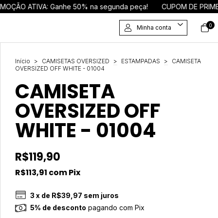
IVA: Ganhe 50% na segunda peça!
CUPOM DE PRIMEIRA CO
0
Minha conta
Início
>
CAMISETAS OVERSIZED
>
ESTAMPADAS
>
CAMISETA
OVERSIZED OFF WHITE - 01004
CAMISETA
OVERSIZED OFF
WHITE - 01004
R$119,90
R$113,91
com
Pix
3
x de
R$39,97
sem juros
5% de desconto
pagando com Pix