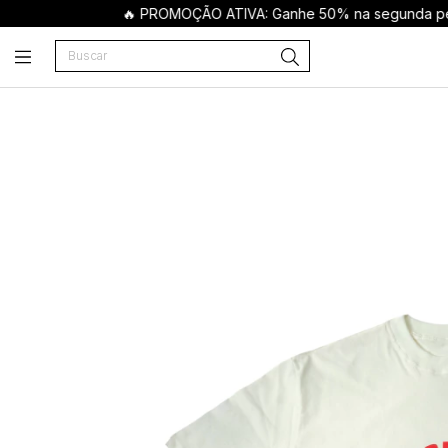
🔥 PROMOÇÃO ATIVA: Ganhe 50% na segunda peça!
C