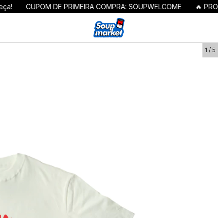
UPOM DE PRIMEIRA COMPRA: SOUPWELCOME
🔥 PROMOÇÃO AT
1
/
5