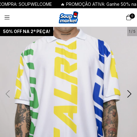
PRA: SOUPWELCOME
🔥 PROMOÇÃO ATIVA: Ganhe 50% na segu
0
50% OFF NA 2ª PEÇA!
1
/
5