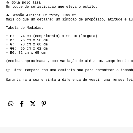
🔥 Gola polo lisa  

Um toque de sofisticação que eleva o estilo.

🔥 Brasão Alright FC "Stay Humble"  

Mais do que um detalhe: um símbolo de propósito, atitude e au
Tabela de Medidas:

• P:   74 cm (comprimento) x 56 cm (largura)  

• M:   76 cm x 58 cm  

• G:   78 cm x 60 cm  

• GG:  80 cm x 62 cm  

• EG: 82 cm x 65 cm

(Medidas aproximadas, com variação de até 2 cm. Comprimento m
👉 Dica: Compare com uma camiseta sua para encontrar o tamanh