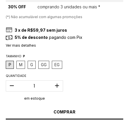
30% OFF
comprando 3 unidades ou mais *
(*) Não acumulável com algumas promoções
3
x de
R$59,97
sem juros
5% de desconto
pagando com Pix
Ver mais detalhes
TAMANHO:
P
P
M
G
GG
EG
QUANTIDADE
em estoque