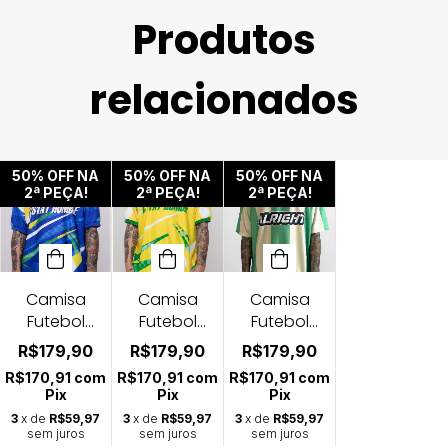
Produtos
relacionados
50% OFF NA
50% OFF NA
50% OFF NA
2ª PEÇA!
2ª PEÇA!
2ª PEÇA!
Camisa
Camisa
Camisa
Futebol
Futebol
Futebol
Jersey
Jersey
Jersey
R$179,90
R$179,90
R$179,90
Unisex BR-
Unisex BR
Unisex BR-
R$170,91
com
R$170,91
com
R$170,91
com
AM
AZ
Pix
Pix
Pix
3
x de
R$59,97
3
x de
R$59,97
3
x de
R$59,97
sem juros
sem juros
sem juros