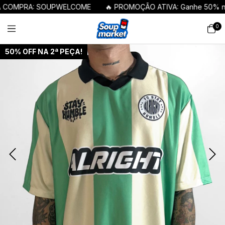
MPRA: SOUPWELCOME
🔥 PROMOÇÃO ATIVA: Ganhe 50% na seg
0
50% OFF NA 2ª PEÇA!