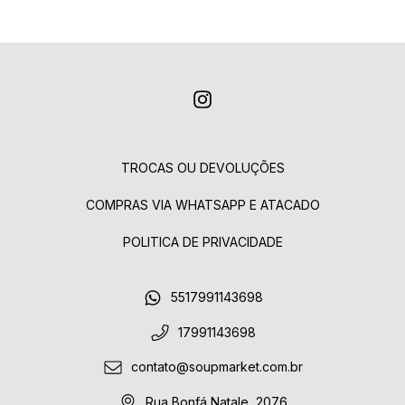
TROCAS OU DEVOLUÇÕES
COMPRAS VIA WHATSAPP E ATACADO
POLITICA DE PRIVACIDADE
5517991143698
17991143698
contato@soupmarket.com.br
Rua Bonfá Natale, 2076