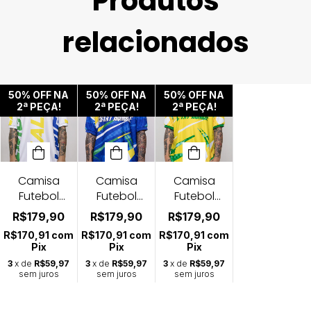
Produtos
relacionados
50% OFF NA
50% OFF NA
50% OFF NA
2ª PEÇA!
2ª PEÇA!
2ª PEÇA!
Camisa
Camisa
Camisa
Futebol
Futebol
Futebol
Jersey
Jersey
Jersey
R$179,90
R$179,90
R$179,90
Unisex BR-
Unisex BR-
Unisex BR-
R$170,91
com
R$170,91
com
R$170,91
com
BCO
AM
AZ
Pix
Pix
Pix
3
x de
R$59,97
3
x de
R$59,97
3
x de
R$59,97
sem juros
sem juros
sem juros