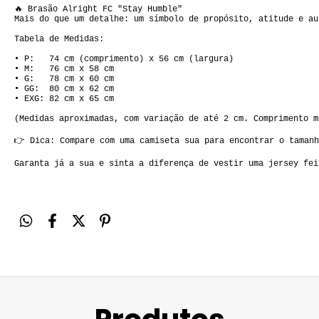
🔥 Brasão Alright FC "Stay Humble"  

Mais do que um detalhe: um símbolo de propósito, atitude e au
Tabela de Medidas:

• P:   74 cm (comprimento) x 56 cm (largura)  

• M:   76 cm x 58 cm  

• G:   78 cm x 60 cm  

• GG:  80 cm x 62 cm  

• EXG: 82 cm x 65 cm

(Medidas aproximadas, com variação de até 2 cm. Comprimento m
👉 Dica: Compare com uma camiseta sua para encontrar o tamanh