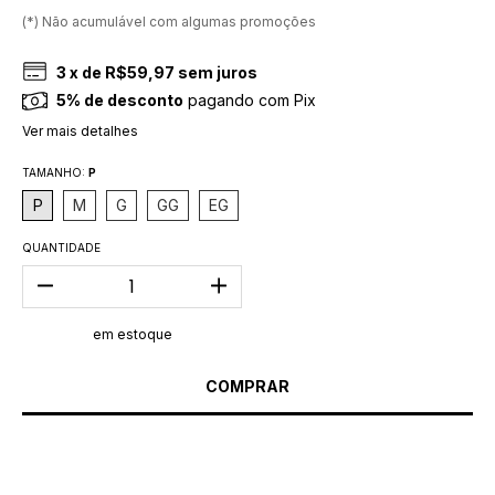
(*) Não acumulável com algumas promoções
3
x de
R$59,97
sem juros
5% de desconto
pagando com Pix
Ver mais detalhes
TAMANHO:
P
P
M
G
GG
EG
QUANTIDADE
em estoque
MEIOS DE ENVIO
CALCULAR